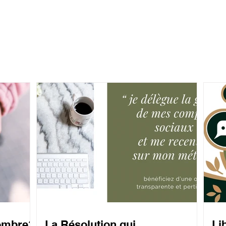
'ombre?
La Résolution qui
Li