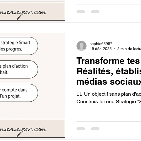
sophie63987
19 déc. 2023
2 min de lect
Transforme tes
Réalités, établ
médias sociaux
😵‍💫 Un objectif sans plan d'a
Construis-toi une Stratégie