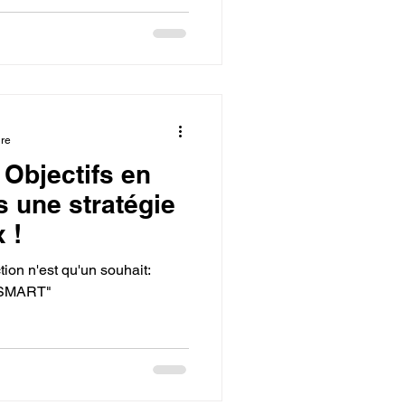
ure
 Objectifs en
is une stratégie
 !
ction n'est qu'un souhait:
 "SMART"