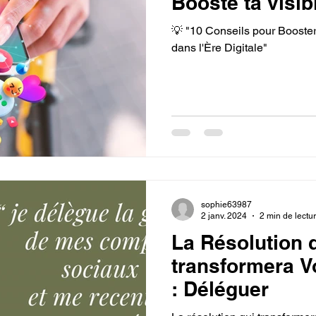
Booste ta visibi
💡 "10 Conseils pour Booster 
dans l'Ère Digitale"
sophie63987
2 janv. 2024
2 min de lectu
La Résolution 
transformera V
: Déléguer