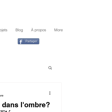
ojets
Blog
À propos
More
Partager
ure
r dans l'ombre?