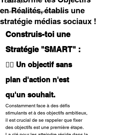
Quick Tips
en Réalités, établis une
Community Manager freelance
stratégie médias sociaux !
Construis-toi une 
Stratégie "SMART" : 
😵‍💫 Un objectif sans 
plan d'action n'est 
qu'un souhait.
Constamment face à des défis 
stimulants et à des objectifs ambitieux, 
il est crucial de se rappeler que fixer 
des objectifs est une première étape. 
La clé pour les atteindre réside dans la 