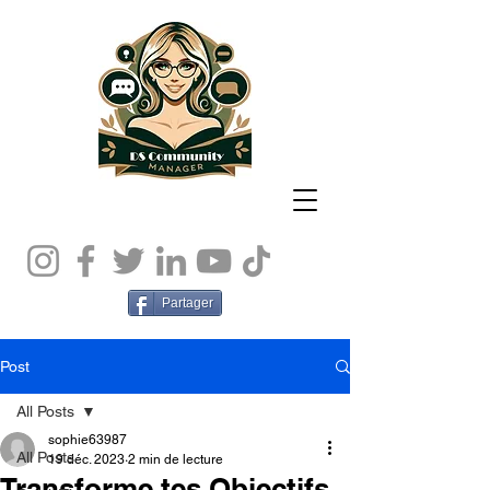
Partager
Post
All Posts
sophie63987
All Posts
19 déc. 2023
2 min de lecture
Transforme tes Objectifs