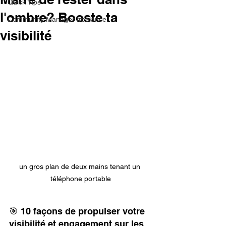
Quick Tips
l'ombre? Booste ta
Community Manager freelance
visibilité
un gros plan de deux mains tenant un 
téléphone portable
🎯 10 façons de propulser votre 
visibilité et engagement sur les 