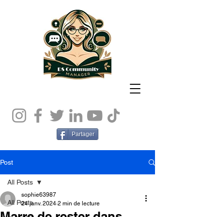
Partager
Post
All Posts
sophie63987
All Posts
24 janv. 2024
2 min de lecture
Marre de rester dans